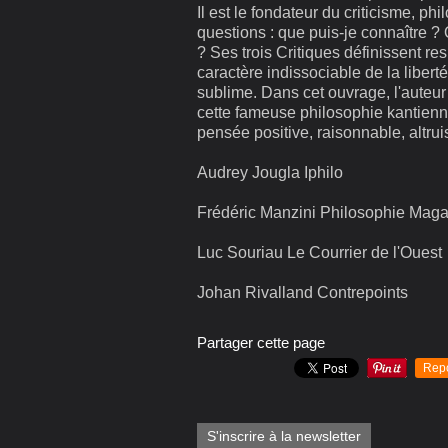
Il est le fondateur du criticisme, p
questions : que puis-je connaître ? 
? Ses trois Critiques définissent re
caractère indissociable de la liberté
sublime. Dans cet ouvrage, l'auteu
cette fameuse philosophie kantienn
pensée positive, raisonnable, altrui
Audrey Jougla
Iphilo
Frédéric Manzini
Philosophie Maga
Luc Souriau
Le Courrier de l'Ouest
Johan Rivalland
Contrepoints
Partager cette page
Rep
S'inscrire à la newsletter