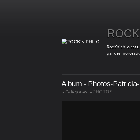
ROCK'
Rock'n'philo est u
par des morceaux r
Album - Photos-Patricia-
-
Catégories :
#PHOTOS