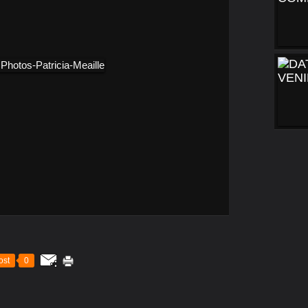
ost
0