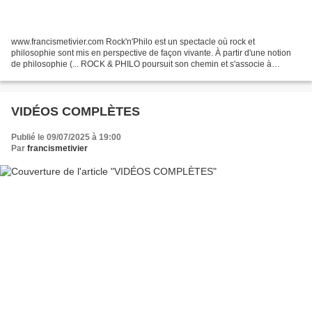
www.francismetivier.com Rock'n'Philo est un spectacle où rock et
philosophie sont mis en perspective de façon vivante. À partir d'une notion
de philosophie (... ROCK & PHILO poursuit son chemin et s'associe à
Novella Dada, chanteuse, conférencière et...
VIDÉOS COMPLÈTES
Publié le 09/07/2025 à 19:00
Par
francismetivier