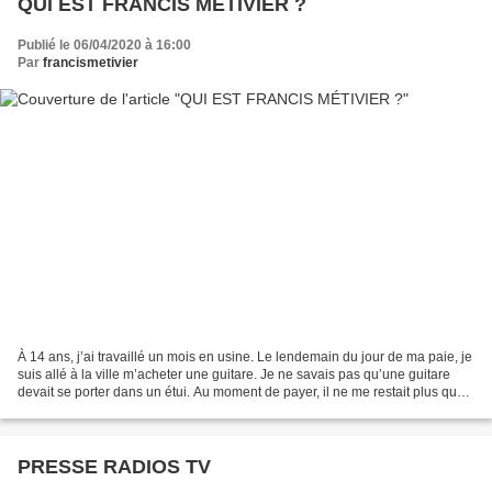
QUI EST FRANCIS MÉTIVIER ?
Publié le 06/04/2020 à 16:00
Par
francismetivier
À 14 ans, j’ai travaillé un mois en usine. Le lendemain du jour de ma paie, je
suis allé à la ville m’acheter une guitare. Je ne savais pas qu’une guitare
devait se porter dans un étui. Au moment de payer, il ne me restait plus que
quelques francs. Je...
PRESSE RADIOS TV