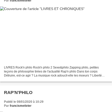
Par
francismetivier
LIVRES Rock'n philo Rock'n philo 2 Sexe&philo Zapping philo, petites
leçons de philosophie tirées de l'actualité Rap'n philo Dans ton corps
Détruire, est-ce agir ? La musique rock adoucit-elle les moeurs ? Liberté
inconditionnelle Jimi Hendrix and philosophy...
RAP'N'PHILO
Publié le 08/01/2020 à 10:29
Par
francismetivier