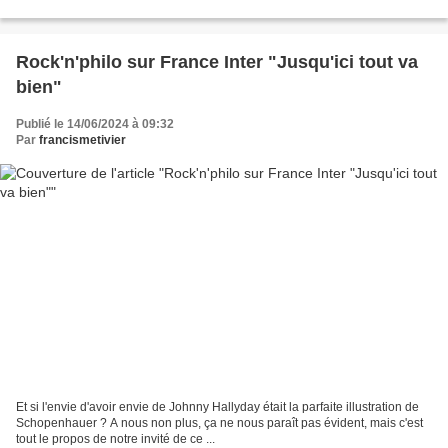
NANTES mercredi 11 février 2026 , Les Rencontres...
Rock'n'philo sur France Inter "Jusqu'ici tout va
bien"
Publié le 14/06/2024 à 09:32
Par
francismetivier
Et si l'envie d'avoir envie de Johnny Hallyday était la parfaite illustration de
Schopenhauer ? A nous non plus, ça ne nous paraît pas évident, mais c'est
tout le propos de notre invité de ce ...