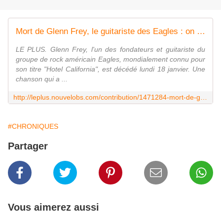
Mort de Glenn Frey, le guitariste des Eagles : on a tous emballé sur "Hotel California"
LE PLUS. Glenn Frey, l'un des fondateurs et guitariste du
groupe de rock américain Eagles, mondialement connu pour
son titre "Hotel California", est décédé lundi 18 janvier. Une
chanson qui a ...
http://leplus.nouvelobs.com/contribution/1471284-mort-de-glenn-frey-le-guitariste-des-eagles-on-a-tous-emballe-sur-hotel-california.html
#CHRONIQUES
Partager
Vous aimerez aussi