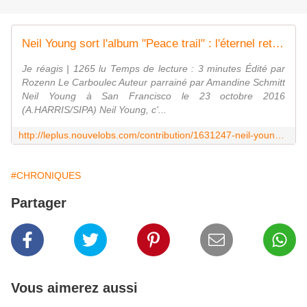
Neil Young sort l'album "Peace trail" : l'éternel retour du neuf
Je réagis | 1265 lu Temps de lecture : 3 minutes Édité par
Rozenn Le Carboulec Auteur parrainé par Amandine Schmitt
Neil Young à San Francisco le 23 octobre 2016
(A.HARRIS/SIPA) Neil Young, c'...
http://leplus.nouvelobs.com/contribution/1631247-neil-young-sort-l-album-peace-trail-l-eternel-retour-du-neuf.html
#CHRONIQUES
Partager
Vous aimerez aussi